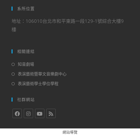
系所位置
地址：106010台北市和平東路一段129-1號綜合大樓9
樓
相關連結
知音劇場
表演藝術暨華文音樂劇中心
表演藝術學士學位學程
社群網站
網站導覽