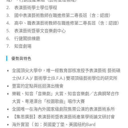
2. 表演藝術學士學位學程
3. 國中表演藝術教師在職進修第二專長班（含：認證）
4. 高中、職表演藝術教師在職進修第二專長班（含：認證）
5. 表演藝術暨華文音樂劇中心
6. 行健閣排練廳
7. 知音劇場
優勢與特色
全國頂尖大學中，唯一經教育部核准授予表演藝術 藝術碩
士(M.F.A.)/ 藝術學士(B.F.A.) 雙項頂級藝術學位的研究所
豐富的定點與巡迴演出機會
樂戰、知音「音樂劇」大賞、知音音樂劇／古典鋼琴合作
大賞、粵港澳台「校園歌曲」唱作大賽
全國唯一在海內外國家級劇院售票公演的表演藝術系所
【集思廣藝】表演藝術暨表演藝術產業學術論文研討會
海外實習（ 如：英國愛丁堡、美國紐約Bard