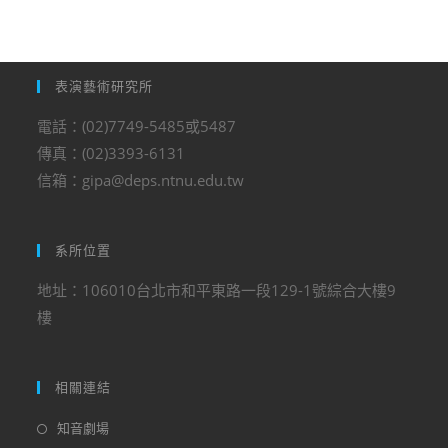
表演藝術研究所
電話：(02)7749-5485或5487
傳真：(02)3393-6131
信箱：gipa@deps.ntnu.edu.tw
系所位置
地址：106010台北市和平東路一段129-1號綜合大樓9
樓
相關連結
知音劇場